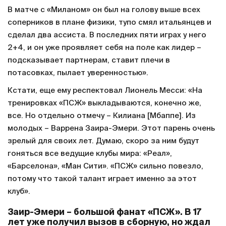
В матче с «Миланом» он был на голову выше всех
соперников в плане физики, тупо смял итальянцев и
сделал два ассиста. В последних пяти играх у него
2+4, и он уже проявляет себя на поле как лидер –
подсказывает партнерам, ставит плечи в
потасовках, пылает уверенностью».
Кстати, еще ему респектовал Лионель Месси: «На
тренировках «ПСЖ» выкладываются, конечно же,
все. Но отдельно отмечу – Килиана [Мбаппе]. Из
молодых – Варрена Заира-Эмери. Этот парень очень
зрелый для своих лет. Думаю, скоро за ним будут
гоняться все ведущие клубы мира: «Реал»,
«Барселона», «Ман Сити». «ПСЖ» сильно повезло,
потому что такой талант играет именно за этот
клуб».
Заир-Эмери – большой фанат «ПСЖ». В 17
лет уже получил вызов в сборную, но ждал