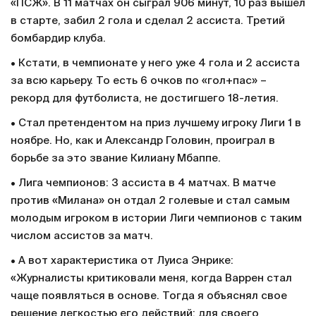
«ПСЖ». В 11 матчах он сыграл 906 минут, 10 раз вышел
в старте, забил 2 гола и сделал 2 ассиста. Третий
бомбардир клуба.
• Кстати, в чемпионате у него уже 4 гола и 2 ассиста
за всю карьеру. То есть 6 очков по «гол+пас» –
рекорд для футболиста, не достигшего 18-летия.
• Стал претендентом на приз лучшему игроку Лиги 1 в
ноябре. Но, как и Александр Головин, проиграл в
борьбе за это звание Килиану Мбаппе.
• Лига чемпионов: 3 ассиста в 4 матчах. В матче
против «Милана» он отдал 2 голевые и стал самым
молодым игроком в истории Лиги чемпионов с таким
числом ассистов за матч.
• А вот характеристика от Луиса Энрике:
«Журналисты критиковали меня, когда Варрен стал
чаще появляться в основе. Тогда я объяснял свое
решение легкостью его действий: для своего