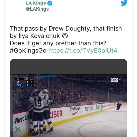
LA Kings
@LAKings
That pass by Drew Doughty, that finish
by Ilya Kovalchuk 😍
Does it get any prettier than this?
#GoKingsGo
https://t.co/TVyE0oIUt4