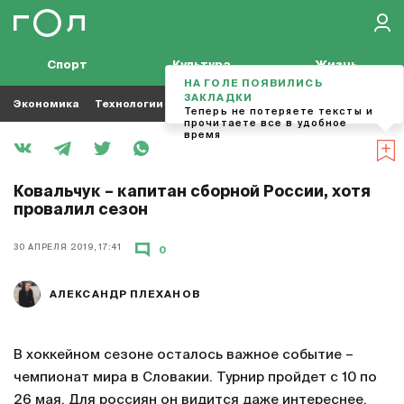
Спорт
Культура
Жизнь
НА ГОЛЕ ПОЯВИЛИСЬ
ЗАКЛАДКИ
Экономика
Технологии
Кино
Футбол
Музыка
Теперь не потеряете тексты и
прочитаете все в удобное
время
Ковальчук – капитан сборной России, хотя
провалил сезон
30 АПРЕЛЯ 2019, 17:41
0
АЛЕКСАНДР ПЛЕХАНОВ
В хоккейном сезоне осталось важное событие –
чемпионат мира в Словакии. Турнир пройдет с 10 по
26 мая. Для россиян он видится даже интереснее,