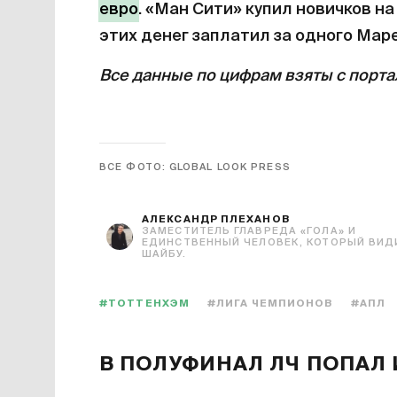
евро
. «Ман Сити» купил новичков на
этих денег заплатил за одного Марез
Все данные по цифрам взяты с портал
ВСЕ ФОТО: GLOBAL LOOK PRESS
АЛЕКСАНДР ПЛЕХАНОВ
ЗАМЕСТИТЕЛЬ ГЛАВРЕДА «ГОЛА» И
ЕДИНСТВЕННЫЙ ЧЕЛОВЕК, КОТОРЫЙ ВИД
ШАЙБУ.
#ТОТТЕНХЭМ
#ЛИГА ЧЕМПИОНОВ
#АПЛ
В ПОЛУФИНАЛ ЛЧ ПОПАЛ