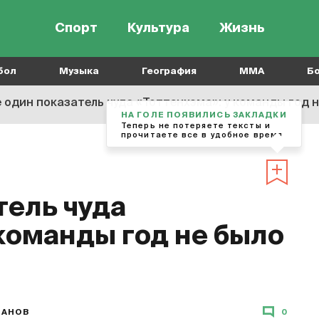
Спорт
Культура
Жизнь
бол
Музыка
География
MMA
Б
 один показатель чуда «Тоттенхэма»: у команды год 
тель чуда
команды год не было
ХАНОВ
0