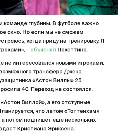
ли команде глубины. В футболе важно
ое окно. Но если мы не сможем
сстроюсь, когда приду на тренировку. Я
гроками», –
объяснял
Покеттино.
е не интересовался новыми игроками.
 возможного трансфера Джека
лузащитника «Астон Виллы» 25
просила 40. Переход не состоялся.
«Астон Виллой», а его отступные
Планируется, что летом «Тоттенхэм»
, а потом подпишет еще нескольких
продаст Кристиана Эриксена.