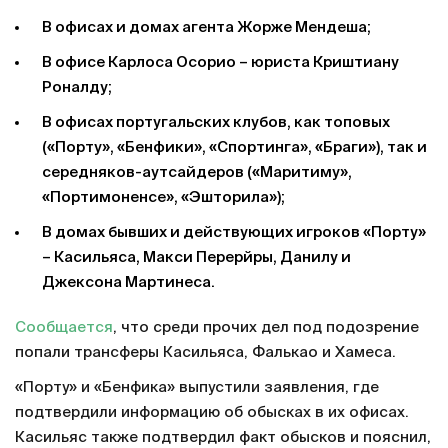
В офисах и домах агента Жорже Мендеша;
В офисе Карлоса Осорио – юриста Криштиану
Роналду;
В офисах португальских клубов, как топовых
(«Порту», «Бенфики», «Спортинга», «Браги»), так и
середняков-аутсайдеров («Маритиму»,
«Портимоненсе», «Эшторила»);
В домах бывших и действующих игроков «Порту»
– Касильяса, Макси Перерйры, Данилу и
Джексона Мартинеса.
Сообщается
, что среди прочих дел под подозрение
попали трансферы Касильяса, Фалькао и Хамеса.
«Порту» и «Бенфика» выпустили заявления, где
подтвердили информацию об обысках в их офисах.
Касильяс также подтвердил факт обысков и пояснил,