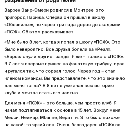
разрешения от родителей
Варрен Заир-Эмери родился в Монтрее, это
пригород Парижа. Сперва он пришел в школу
«Обервилье», но через три года дорос до академии
«ПСЖ». Об этом рассказывает:
«Мне было 8 лет, когда я попал в школу «ПСЖ». Это
было невероятно. Все друзья болели за «Реал»,
«Барселону» и другие гранды. Я же – только о «ПСЖ».
В 7 лет я впервые пришел на фанатскую трибуну: орал
и ругался так, что сорвал голос. Через год – стал
членом команды. Вы представляете, что это значило
для меня тогда? В 8 лет я уже знал всю историю
клуба и мечтал стать его частью.
Для меня «ПСЖ» – это больше, чем просто клуб. Я
начал подтягиваться к основе в 15 лет. Вокруг меня
Месси, Неймар, Мбаппе, Вератти. Это было похоже
на какой-то яркий сон. Очень благодарен «ПСЖ» за