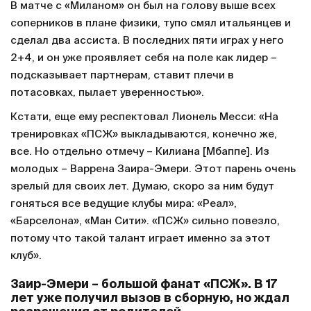
В матче с «Миланом» он был на голову выше всех
соперников в плане физики, тупо смял итальянцев и
сделал два ассиста. В последних пяти играх у него
2+4, и он уже проявляет себя на поле как лидер –
подсказывает партнерам, ставит плечи в
потасовках, пылает уверенностью».
Кстати, еще ему респектовал Лионель Месси: «На
тренировках «ПСЖ» выкладываются, конечно же,
все. Но отдельно отмечу – Килиана [Мбаппе]. Из
молодых – Варрена Заира-Эмери. Этот парень очень
зрелый для своих лет. Думаю, скоро за ним будут
гоняться все ведущие клубы мира: «Реал»,
«Барселона», «Ман Сити». «ПСЖ» сильно повезло,
потому что такой талант играет именно за этот
клуб».
Заир-Эмери – большой фанат «ПСЖ». В 17
лет уже получил вызов в сборную, но ждал