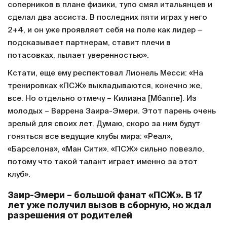
соперников в плане физики, тупо смял итальянцев и
сделал два ассиста. В последних пяти играх у него
2+4, и он уже проявляет себя на поле как лидер –
подсказывает партнерам, ставит плечи в
потасовках, пылает уверенностью».
Кстати, еще ему респектовал Лионель Месси: «На
тренировках «ПСЖ» выкладываются, конечно же,
все. Но отдельно отмечу – Килиана [Мбаппе]. Из
молодых – Варрена Заира-Эмери. Этот парень очень
зрелый для своих лет. Думаю, скоро за ним будут
гоняться все ведущие клубы мира: «Реал»,
«Барселона», «Ман Сити». «ПСЖ» сильно повезло,
потому что такой талант играет именно за этот
клуб».
Заир-Эмери – большой фанат «ПСЖ». В 17
лет уже получил вызов в сборную, но ждал
разрешения от родителей