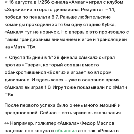
⭐️ 16 августа в 1/256 финала «Амкал» играл с клубом
«Зоркий» из второго дивизиона. Результат – 1:1,
победа по пенальти 8:7. Раньше любительские
команды проходили хотя бы одну стадию Кубка,
«Амкал» тут не новичок. Но впервые это произошло с
таким грандиозным вниманием к игре и трансляцией
на «Матч ТВ».
⭐️ Спустя 15 дней в 1/128 финала «Амкал» сыграл
против «Твери», который создан вместо
обанкротившейся «Волги» и играет во втором
дивизионе. И здесь успех – уже в основное время
«Амкал» выиграл 1:0. Игру тоже показывали по «Матч
ТВ».
После первого успеха было очень много эмоций и
празднований. Сейчас – есть яркие высказывания.
👀 Например, голкипер «Амкала» Федор Маслов
нацепил нос клоуна и
объяснил
это так: «Решил в