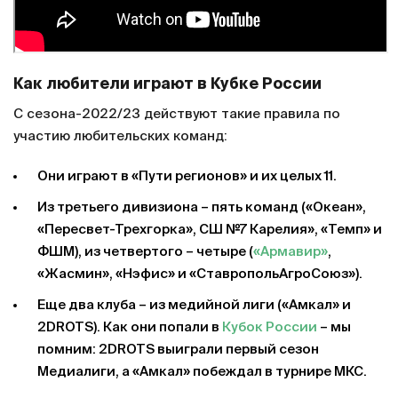
Как любители играют в Кубке России
С сезона-2022/23 действуют такие правила по
участию любительских команд:
Они играют в «Пути регионов» и их целых 11.
Из третьего дивизиона – пять команд («Океан»,
«Пересвет-Трехгорка», СШ №7 Карелия», «Темп» и
ФШМ), из четвертого – четыре (
«Армавир»
,
«Жасмин», «Нэфис» и «СтавропольАгроСоюз»).
Еще два клуба – из медийной лиги («Амкал» и
2DROTS). Как они попали в
Кубок России
– мы
помним: 2DROTS выиграли первый сезон
Медиалиги, а «Амкал» побеждал в турнире МКС.