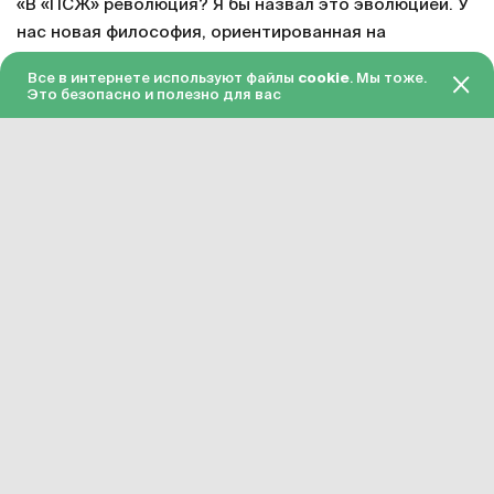
«В «ПСЖ» революция? Я бы назвал это эволюцией. У
нас новая философия, ориентированная на
долгосрочную перспективу, а не на отдельных людей.
Все в интернете используют файлы
cookie
. Мы тоже.
Проект строится медленно. Затем у нас есть новый
Это безопасно и полезно для вас
тренировочный центр, который является лучшим в
мире, и это толчок для будущего. Варрен Заир-Эмери
вырос здесь, у него хорошая семья и отличное
окружение. Он очень зрелый для своего возраста и
делает феноменальные вещи».
Президент «ПСЖ» Нассер Аль-Хелайфи точно
охарактеризовал ситуацию в клубе. Отдельный
важный факт – что Аль-Хелайфи отметил заслуги
Заира-Эмери. 17-летний парень стал основным
игроком при Луисе Энрике и теперь поражает
Францию.