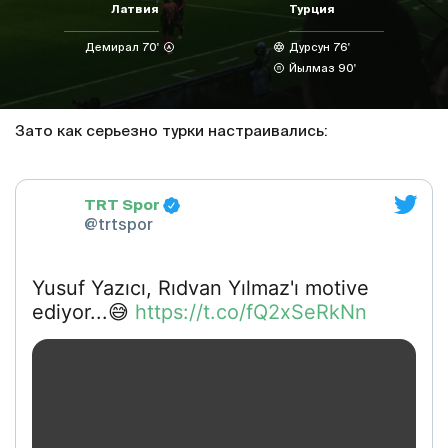
Латвия
Турция
Демирал 70'
Дурсун 76'
Йылмаз 90'
Зато как серьезно турки настраивались:
TRT Spor
@trtspor
Yusuf Yazıcı, Rıdvan Yılmaz'ı motive
ediyor...😅
https://t.co/fQ2xSeRkNn