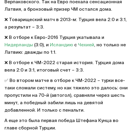
Верпаковского. Так на Евро поехала сенсационная
Латвия, а бронзовый призер ЧМ остался дома.
❌ Товарищеский матч в 2013-м: Турция вела 2:0 и 3:1,
а результат – 3:3.
❌ В отборе к Евро-2016 Турция укатывала и
Нидерланды
(3:0), и
Исландию
с
Чехией
, но только не
Латвию: дважды по 1:1.
❌ В отборе к ЧМ-2022 старая история. Турция дома
вела 2:0 и 3:1, итоговый счет – 3:3.
✅ Во втором матче в отборе к ЧМ-2022 – турки все-
таки сломали систему, но как тяжело это далось: они
пропустили на 70-й (автогол), сравняли через шесть
минут, а победный забили лишь на девятой
добавленной. И только с пенальти.
А еще это была первая победа Штефана Кунца во
главе сборной Турции.