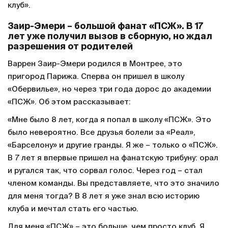
клуб».
Заир-Эмери – большой фанат «ПСЖ». В 17
лет уже получил вызов в сборную, но ждал
разрешения от родителей
Варрен Заир-Эмери родился в Монтрее, это
пригород Парижа. Сперва он пришел в школу
«Обервилье», но через три года дорос до академии
«ПСЖ». Об этом рассказывает:
«Мне было 8 лет, когда я попал в школу «ПСЖ». Это
было невероятно. Все друзья болели за «Реал»,
«Барселону» и другие гранды. Я же – только о «ПСЖ».
В 7 лет я впервые пришел на фанатскую трибуну: орал
и ругался так, что сорвал голос. Через год – стал
членом команды. Вы представляете, что это значило
для меня тогда? В 8 лет я уже знал всю историю
клуба и мечтал стать его частью.
Для меня «ПСЖ» – это больше, чем просто клуб. Я