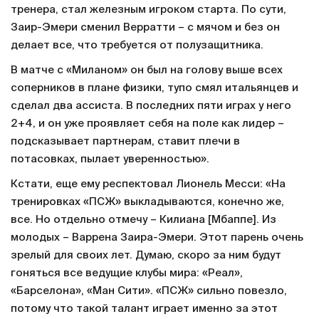
тренера, стал железным игроком старта. По сути,
Заир-Эмери сменил Верратти – с мячом и без он
делает все, что требуется от полузащитника.
В матче с «Миланом» он был на голову выше всех
соперников в плане физики, тупо смял итальянцев и
сделал два ассиста. В последних пяти играх у него
2+4, и он уже проявляет себя на поле как лидер –
подсказывает партнерам, ставит плечи в
потасовках, пылает уверенностью».
Кстати, еще ему респектовал Лионель Месси: «На
тренировках «ПСЖ» выкладываются, конечно же,
все. Но отдельно отмечу – Килиана [Мбаппе]. Из
молодых – Варрена Заира-Эмери. Этот парень очень
зрелый для своих лет. Думаю, скоро за ним будут
гоняться все ведущие клубы мира: «Реал»,
«Барселона», «Ман Сити». «ПСЖ» сильно повезло,
потому что такой талант играет именно за этот