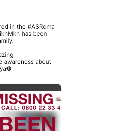
ured in the #ASRoma
ikhMkh has been
amily.
azing
se awareness about
nya
🛑