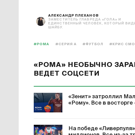
АЛЕКСАНДР ПЛЕХАНОВ
ЗАМЕСТИТЕЛЬ ГЛАВРЕДА «ГОЛА» И
ЕДИНСТВЕННЫЙ ЧЕЛОВЕК, КОТОРЫЙ ВИД
ШАЙБУ.
#РОМА
#СЕРИЯ А
#ФУТБОЛ
#КРИС СМ
«РОМА» НЕОБЫЧНО ЗАРА
ВЕДЕТ СОЦСЕТИ
«Зенит» затроллил Мал
«Рому». Все в восторге
На победе «Ливерпуля»