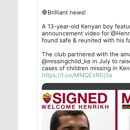
🛑
Brilliant news!
A 13-year-old Kenyan boy feat
announcement video for @Henr
found safe & reunited with his f
The club partnered with the am
@missingchild_ke in July to rai
cases of children missing in Ke
https://t.co/MMQExRGj5a