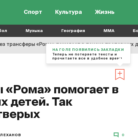
Спорт
Культура
Жизнь
бол
Музыка
География
MMA
Б
ез трансферы «Рома» помогает в поиске пропавших д
НА ГОЛЕ ПОЯВИЛИСЬ ЗАКЛАДКИ
Теперь не потеряете тексты и
прочитаете все в удобное время
 «Рома» помогает в
х детей. Так
тверых
ПЛЕХАНОВ
0