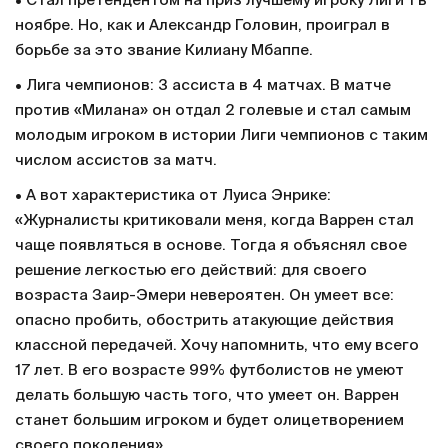
• Стал претендентом на приз лучшему игроку Лиги 1 в
ноябре. Но, как и Александр Головин, проиграл в
борьбе за это звание Килиану Мбаппе.
• Лига чемпионов: 3 ассиста в 4 матчах. В матче
против «Милана» он отдал 2 голевые и стал самым
молодым игроком в истории Лиги чемпионов с таким
числом ассистов за матч.
• А вот характеристика от Луиса Энрике:
«Журналисты критиковали меня, когда Варрен стал
чаще появляться в основе. Тогда я объяснял свое
решение легкостью его действий: для своего
возраста Заир-Эмери невероятен. Он умеет все:
опасно пробить, обострить атакующие действия
классной передачей. Хочу напомнить, что ему всего
17 лет. В его возрасте 99% футболистов не умеют
делать большую часть того, что умеет он. Варрен
станет большим игроком и будет олицетворением
своего поколения».