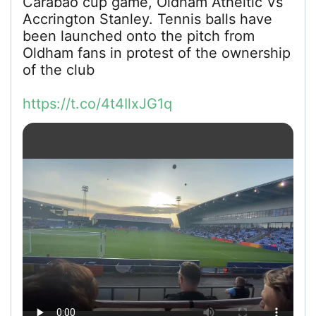
Carabao cup game, Oldham Atheltic Vs
Accrington Stanley. Tennis balls have
been launched onto the pitch from
Oldham fans in protest of the ownership
of the club
https://t.co/4t4IlxJG1q