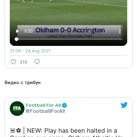
21:06 - 24 Aug 2021
319
Видео с трибун:
Football For All
@FootballlForAll
🚨⚽️ | NEW: Play has been halted in a