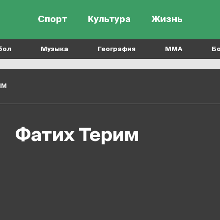
Спорт
Культура
Жизнь
бол
Музыка
География
MMA
Б
им
Фатих Терим