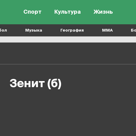
Спорт
Культура
Жизнь
бол
Музыка
География
MMA
Б
Зенит (б)