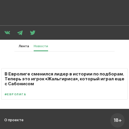
Лента
Новости
В Евролиге сменился лидер в истории по подборам.
Теперь это игрок «Жальгириса», который играл еще
с Сабонисом
#ЕВРОЛИГА
18+
О проекте