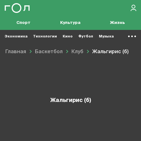
Спорт
Культура
Жизнь
Экономика
Технологии
Кино
Футбол
Музыка
Главная
Баскетбол
Клуб
Жальгирис (б)
Жальгирис (б)