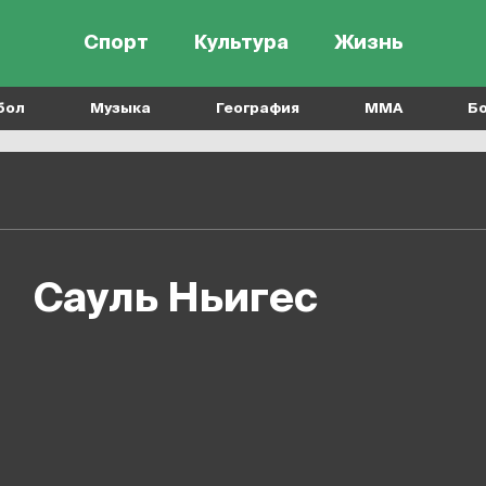
Спорт
Культура
Жизнь
бол
Музыка
География
MMA
Б
Сауль Ньигес