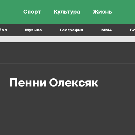
Спорт
Культура
Жизнь
бол
Музыка
География
MMA
Б
Пенни Олексяк