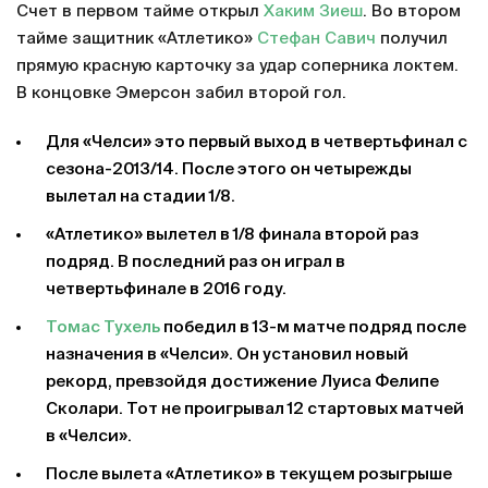
Счет в первом тайме открыл
Хаким Зиеш
. Во втором
тайме защитник «Атлетико»
Стефан Савич
получил
прямую красную карточку за удар соперника локтем.
В концовке Эмерсон забил второй гол.
Для «Челси» это первый выход в четвертьфинал с
сезона-2013/14. После этого он четырежды
вылетал на стадии 1/8.
«Атлетико» вылетел в 1/8 финала второй раз
подряд. В последний раз он играл в
четвертьфинале в 2016 году.
Томас Тухель
победил в 13-м матче подряд после
назначения в «Челси». Он установил новый
рекорд, превзойдя достижение Луиса Фелипе
Сколари. Тот не проигрывал 12 стартовых матчей
в «Челси».
После вылета «Атлетико» в текущем розыгрыше