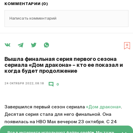
КОММЕНТАРИИ (0)
Написать комментарий
Вышла финальная серия первого сезона
сериала «Дом дракона» – кто ее показал и
когда будет продолжение
24 ОКТЯБРЯ 2022, 08:18
0
Завершился первый сезон сериала
«Дом дракона»
.
Десятая серия стала для него финальной. Она
появилась на HBO Max вечером 23 октября. С 24
октября серия доступна в «Амедиатеке» с переводом
Все в интернете используют файлы
cookie
. Мы тоже.