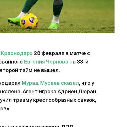
«Краснодар»
28 февраля в матче с
рованного
Евгения Чернова
на 33-й
 второй тайм не вышел.
снодара»
Мурад Мусаев
сказал
, что у
и колена. Агент игрока Адриен Дюран
учил травму крестообразных связок,
ев».