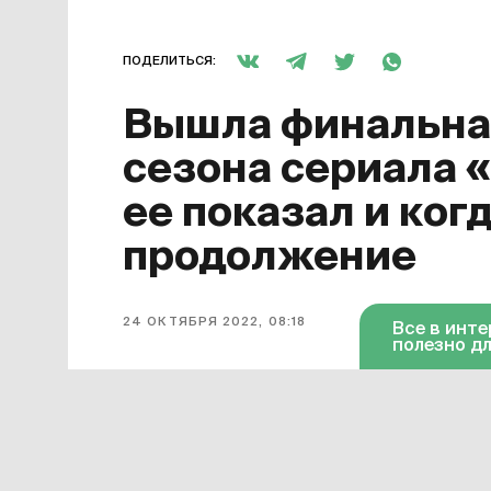
ПОДЕЛИТЬСЯ:
Вышла финальная
сезона сериала 
ее показал и ког
продолжение
24 ОКТЯБРЯ 2022, 08:18
Все в инт
полезно дл
Завершился первый сезон сериала
для него финальной. Она появилась 
октября серия доступна в «Амедиат