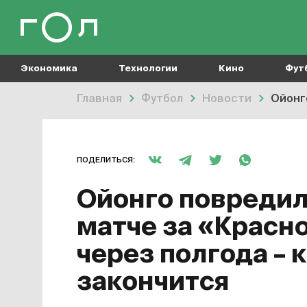
Экономика
Технологии
Кино
Фут
Главная
Футбол
Новости
Ойонго
ПОДЕЛИТЬСЯ:
Ойонго повредил
матче за «Красн
через полгода – 
закончится