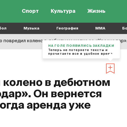
Спорт
Культура
Жизнь
бол
Музыка
География
MMA
Б
 повредил колено в дебютном матче за «Краснодар». Он верн
НА ГОЛЕ ПОЯВИЛИСЬ ЗАКЛАДКИ
Теперь не потеряете тексты и
прочитаете все в удобное время
 колено в дебютном
одар». Он вернется
когда аренда уже