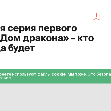
 серия первого
«Дом дракона» – кто
да будет
0
ернете используют файлы
cookie
. Мы тоже. Это безоп
я вас
«Дом дракона»
. Десятая серия стала
на HBO Max вечером 23 октября. С 24
еке» с переводом на русский язык.