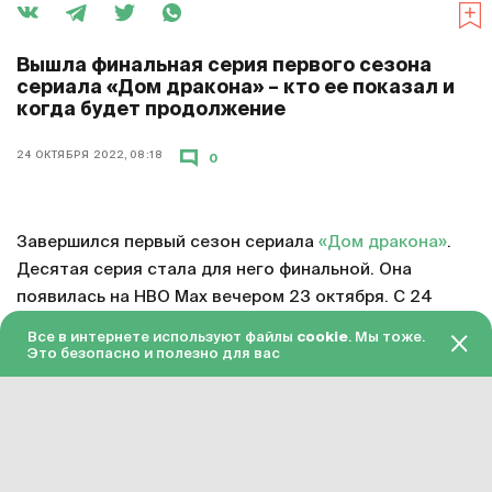
Вышла финальная серия первого сезона
сериала «Дом дракона» – кто ее показал и
когда будет продолжение
24 ОКТЯБРЯ 2022, 08:18
0
Завершился первый сезон сериала
«Дом дракона»
.
Десятая серия стала для него финальной. Она
появилась на HBO Max вечером 23 октября. С 24
октября серия доступна в «Амедиатеке» с переводом
Все в интернете используют файлы
cookie
. Мы тоже.
на русский язык.
Это безопасно и полезно для вас
Смотреть онлайн в хорошем качестве финальную
серию первого сезона «Дома дракона»
можно по
этой ссылке
. Подписка на «Амедиатеку» стоит 599
рублей в месяц.