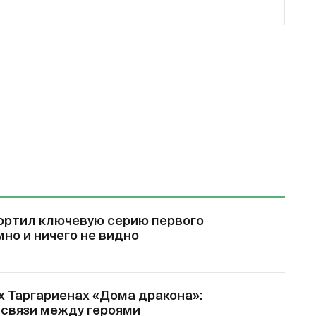
ортил ключевую серию первого
мно и ничего не видно
х Таргариенах «Дома дракона»:
 связи между героями