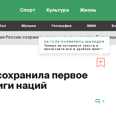
Спорт
Культура
Жизнь
бол
Музыка
География
MMA
Б
ая России сохранила первое место в группе Лиги нац
НА ГОЛЕ ПОЯВИЛИСЬ ЗАКЛАДКИ
Теперь не потеряете тексты и
прочитаете все в удобное время
сохранила первое
иги наций
0