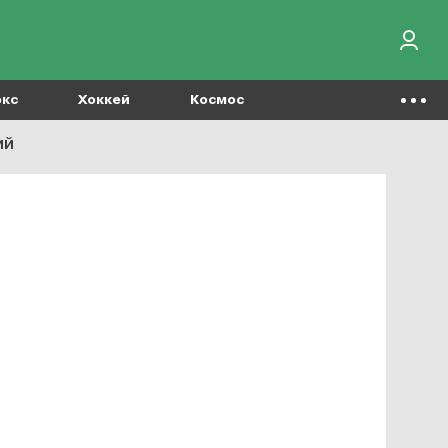
окс
Хоккей
Космос
ий