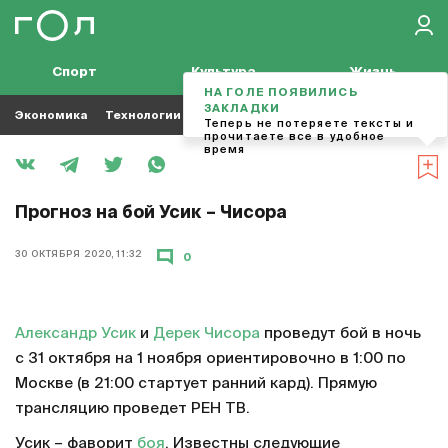
Спорт
Культура
Жизнь
НА ГОЛЕ ПОЯВИЛИСЬ
ЗАКЛАДКИ
Экономика
Технологии
Кино
Футбол
Музыка
Теперь не потеряете тексты и
прочитаете все в удобное
время
Прогноз на бой Усик – Чисора
30 ОКТЯБРЯ 2020, 11:32
0
Александр Усик
и
Дерек Чисора
проведут бой в ночь
с 31 октября на 1 ноября ориентировочно в 1:00 по
Москве (в 21:00 стартует ранний кард). Прямую
трансляцию проведет РЕН ТВ.
Усик – фаворит
боя
. Известны следующие