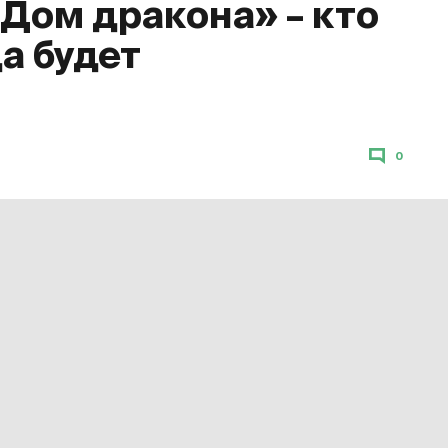
«Дом дракона» – кто
да будет
0
«Дом дракона»
. Десятая серия стала
на HBO Max вечером 23 октября. С 24
еке» с переводом на русский язык.
ве финальную серию первого сезона
лке
. Подписка на «Амедиатеку» стоит
продлен на второй сезон. Примерное