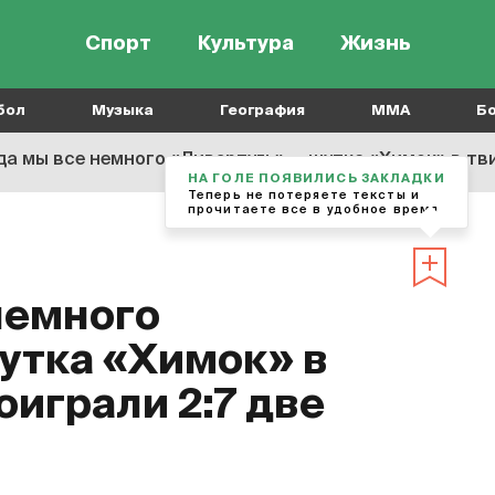
Спорт
Культура
Жизнь
бол
Музыка
География
MMA
Б
а мы все немного «Ливерпуль», – шутка «Химок» в тви
НА ГОЛЕ ПОЯВИЛИСЬ ЗАКЛАДКИ
Теперь не потеряете тексты и
прочитаете все в удобное время
немного
шутка «Химок» в
оиграли 2:7 две