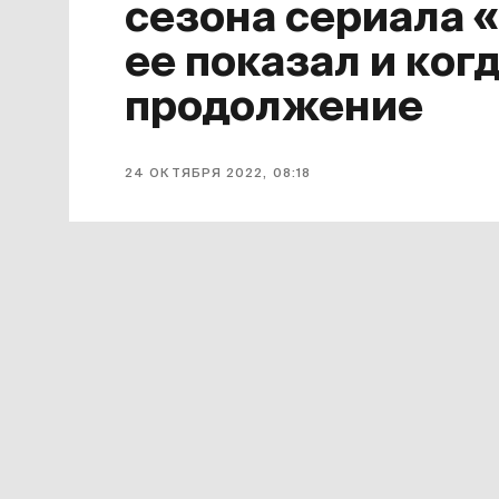
сезона сериала 
ее показал и ког
продолжение
24 ОКТЯБРЯ 2022, 08:18
Завершился первый сезон сериала
для него финальной. Она появилась 
октября серия доступна в «Амедиат
Смотреть онлайн в хорошем качест
«Дома дракона»
можно по этой ссы
599 рублей в месяц.
Сериал «Дом дракона» официально 