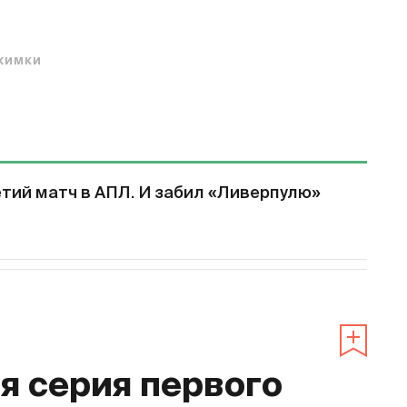
ХИМКИ
етий матч в АПЛ. И забил «Ливерпулю»
 серия первого