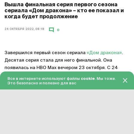
Вышла финальная серия первого сезона
сериала «Дом дракона» – кто ее показал и
когда будет продолжение
24 ОКТЯБРЯ 2022, 08:18
0
Завершился первый сезон сериала
«Дом дракона»
.
Десятая серия стала для него финальной. Она
появилась на HBO Max вечером 23 октября. С 24
октября серия доступна в «Амедиатеке» с переводом
Все в интернете используют файлы
cookie
. Мы тоже.
на русский язык.
Это безопасно и полезно для вас
Смотреть онлайн в хорошем качестве финальную
серию первого сезона «Дома дракона»
можно по
этой ссылке
. Подписка на «Амедиатеку» стоит 599
рублей в месяц.
Сериал «Дом дракона» официально продлен на
второй сезон. Примерное время завершения его