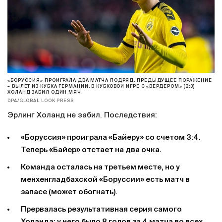
«БОРУССИЯ» ПРОИГРАЛА ДВА МАТЧА ПОДРЯД. ПРЕДЫДУЩЕЕ ПОРАЖЕНИЕ
– ВЫЛЕТ ИЗ КУБКА ГЕРМАНИИ. В КУБКОВОЙ ИГРЕ С «ВЕРДЕРОМ» (2:3)
ХОЛАНД ЗАБИЛ ОДИН МЯЧ.
DPA/GLOBAL LOOK PRESS
Эрлинг Холанд не забил. Последствия:
«Боруссия» проиграла «Байеру» со счетом 3:4.
Теперь «Байер» отстает на два очка.
Команда осталась на третьем месте, но у
менхенгладбахской «Боруссии» есть матч в
запасе (может обогнать).
Прервалась результативная серия самого
Холанда: у него было 8 голов за 4 матча во всех