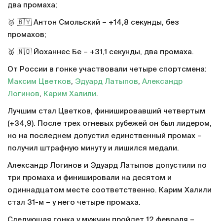
два промаха;
🥈 🇧🇾 Антон Смольский – +14,8 секунды, без
промахов;
🥉 🇳🇴 Йоханнес Бе – +31,1 секунды, два промаха.
От России в гонке участвовали четыре спортсмена:
Максим Цветков
,
Эдуард Латыпов
,
Александр
Логинов
,
Карим Халили
.
Лучшим стал Цветков, финишировавший четвертым
(+34,9). После трех огневых рубежей он был лидером,
но на последнем допустил единственный промах –
получил штрафную минуту и лишился медали.
Александр Логинов и Эдуард Латыпов допустили по
три промаха и финишировали на десятом и
одиннадцатом месте соответственно. Карим Халили
стал 31-м – у него четыре промаха.
Следующая гонка у мужчин пройдет 12 февраля –