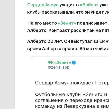
Сердар Азмун
уходит в
«Байер»
уже 
клубы рассказывали, что он уйдет л
На его место
«Зенит»
подписывает 
Алберто. Контракт рассчитан на пят
Алберто 20 лет. Он выступал за «Ин
время Алберто провел 85 матчей и з
ФК «Зенит»
@zenit_spb
Сердар Азмун покидает Петер
Футбольные клубы «Зенит» и 
соглашения о переходе иранс
команду из Леверкузена в зи