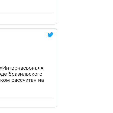
 «Интернасьонал»
оде бразильского
оком рассчитан на