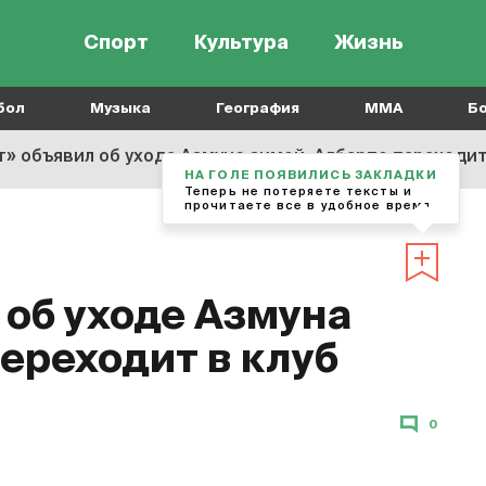
Спорт
Культура
Жизнь
бол
Музыка
География
MMA
Б
т» объявил об уходе Азмуна зимой. Алберто переходит
НА ГОЛЕ ПОЯВИЛИСЬ ЗАКЛАДКИ
Теперь не потеряете тексты и
прочитаете все в удобное время
 об уходе Азмуна
ереходит в клуб
0