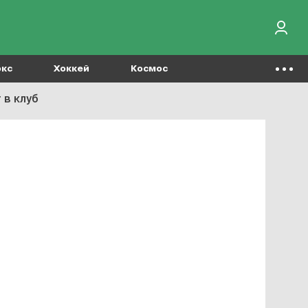
окс
Хоккей
Космос
 в клуб