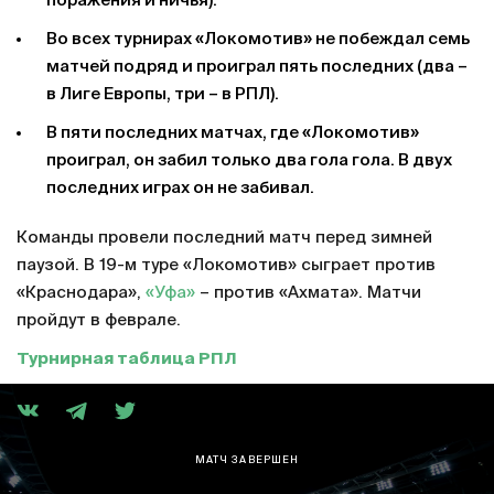
поражения и ничья).
Во всех турнирах «Локомотив» не побеждал семь
матчей подряд и проиграл пять последних (два –
в Лиге Европы, три – в РПЛ).
В пяти последних матчах, где «Локомотив»
проиграл, он забил только два гола гола. В двух
последних играх он не забивал.
Команды провели последний матч перед зимней
паузой. В 19-м туре «Локомотив» сыграет против
«Краснодара»,
«Уфа»
– против «Ахмата». Матчи
пройдут в феврале.
Турнирная таблица РПЛ
МАТЧ ЗАВЕРШЕН