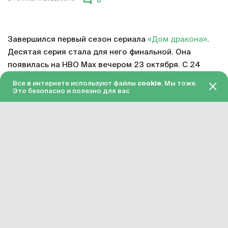
0
Завершился первый сезон сериала
«Дом дракона»
.
Десятая серия стала для него финальной. Она
появилась на HBO Max вечером 23 октября. С 24
октября серия доступна в «Амедиатеке» с переводом
Все в интернете используют файлы
cookie
. Мы тоже.
на русский язык.
Это безопасно и полезно для вас
Смотреть онлайн в хорошем качестве финальную
серию первого сезона «Дома дракона»
можно по
этой ссылке
. Подписка на «Амедиатеку» стоит 599
рублей в месяц.
Сериал «Дом дракона» официально продлен на
второй сезон. Примерное время завершения его
подготовки – 2023 год. Точная дата релиза пока не
объявлена, но разработка уже идет.
«Дом дракона» – приквел
«Игры престолов»
. Этот