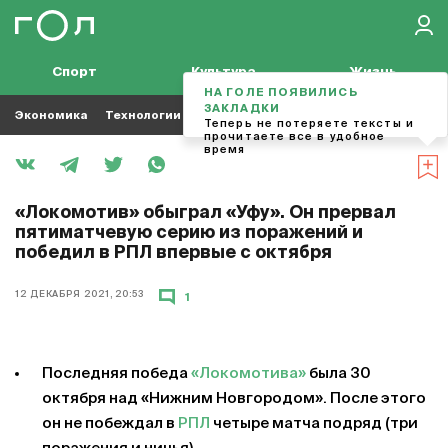
Спорт
Культура
Жизнь
НА ГОЛЕ ПОЯВИЛИСЬ
ЗАКЛАДКИ
Экономика
Технологии
Кино
Футбол
Музыка
Теперь не потеряете тексты и
прочитаете все в удобное
время
«Локомотив» обыграл «Уфу». Он прервал
пятиматчевую серию из поражений и
победил в РПЛ впервые с октября
12 ДЕКАБРЯ 2021, 20:53
1
Последняя победа
«Локомотива»
была 30
октября над «Нижним Новгородом». После этого
он не побеждал в
РПЛ
четыре матча подряд (три