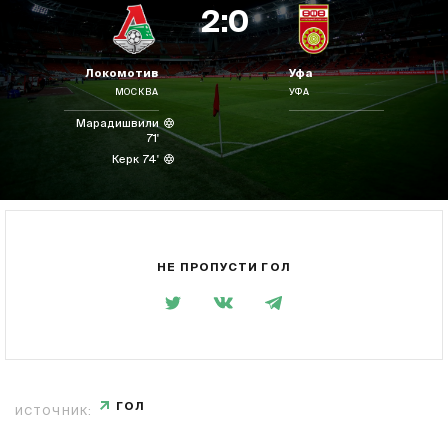
2:0
Локомотив
Уфа
МОСКВА
УФА
Марадишвили
71'
Керк 74'
НЕ ПРОПУСТИ ГОЛ
ГОЛ
ИСТОЧНИК: