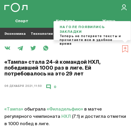
Спорт
Культура
Жизнь
НА ГОЛЕ ПОЯВИЛИСЬ
ЗАКЛАДКИ
Экономика
Технологии
Кино
Футбол
Музыка
Теперь не потеряете тексты и
прочитаете все в удобное
время
«Тампа» стала 24-й командой НХЛ,
победившей 1000 раз в лиге. Ей
потребовалось на это 29 лет
06 ДЕКАБРЯ 2021, 11:50
0
«Тампа»
обыграла
«Филадельфию»
в матче
регулярного чемпионата
НХЛ
(7:1) и достигла отметки
в 1000 побед в лиге.