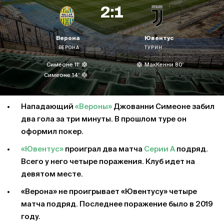
2:1
Верона
Ювентус
ВЕРОНА
ТУРИН
Симеоне 11'
МакКенни 80'
Симеоне 14'
Нападающий
«Вероны»
Джованни Симеоне забил
два гола за три минуты. В прошлом туре он
оформил покер.
«Ювентус»
проиграл два матча
Серии А
подряд.
Всего у него четыре поражения. Клуб идет на
девятом месте.
«Верона» не проигрывает «Ювентусу» четыре
матча подряд. Последнее поражение было в 2019
году.