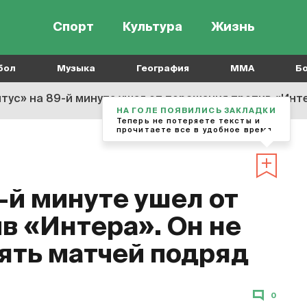
Спорт
Культура
Жизнь
бол
Музыка
География
MMA
Б
тус» на 89-й минуте ушел от поражения против «Интер
НА ГОЛЕ ПОЯВИЛИСЬ ЗАКЛАДКИ
Теперь не потеряете тексты и
прочитаете все в удобное время
-й минуте ушел от
в «Интера». Он не
ять матчей подряд
0