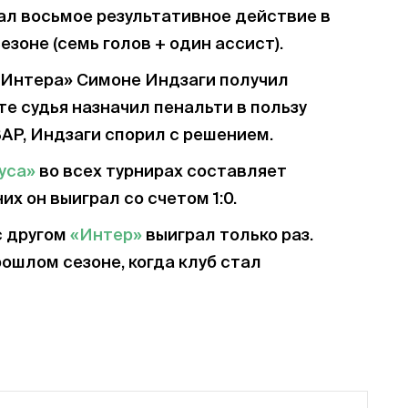
л восьмое результативное действие в
езоне (семь голов + один ассист).
 «Интера» Симоне Индзаги получил
те судья назначил пенальти в пользу
АР, Индзаги спорил с решением.
уса»
во всех турнирах составляет
х он выиграл со счетом 1:0.
с другом
«Интер»
выиграл только раз.
ошлом сезоне, когда клуб стал