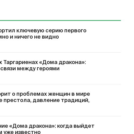
ортил ключевую серию первого
мно и ничего не видно
х Таргариенах «Дома дракона»:
 связи между героями
орит о проблемах женщин в мире
е престола, давление традиций,
ие «Дома дракона»: когда выйдет
ем уже известно