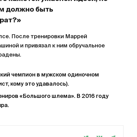
им должно быть
врат?»
лсе. После тренировки Маррей
шиной и привязал к ним обручальное
радены.
кий чемпион в мужском одиночном
т, кому это удавалось).
ниров «Большого шлема». В 2016 году
ра.