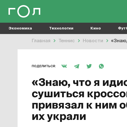
Экономика
Технологии
Кино
Фут
Главная
Теннис
Новости
«Знаю, 
ПОДЕЛИТЬСЯ:
«Знаю, что я иди
сушиться кроссо
привязал к ним о
их украли