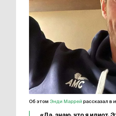
Об этом
Энди Маррей
рассказал в 
«Да, знаю, что я идиот. 