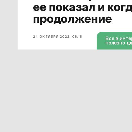
ее показал и ког
продолжение
24 ОКТЯБРЯ 2022, 08:18
Все в инт
полезно дл
Завершился первый сезон сериала
для него финальной. Она появилась 
октября серия доступна в «Амедиат
Смотреть онлайн в хорошем качест
«Дома дракона»
можно по этой ссы
599 рублей в месяц.
Сериал «Дом дракона» официально 
время завершения его подготовки – 