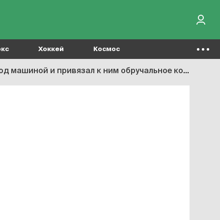
окс
Хоккей
Космос
й и привязал к ним обручальное кольцо – их украли