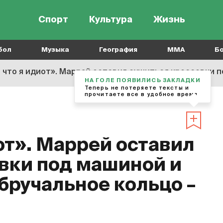
Спорт
Культура
Жизнь
бол
Музыка
География
MMA
Б
что я идиот». Маррей оставил сушиться кроссовки под машино
НА ГОЛЕ ПОЯВИЛИСЬ ЗАКЛАДКИ
Теперь не потеряете тексты и
прочитаете все в удобное время
от». Маррей оставил
вки под машиной и
бручальное кольцо –