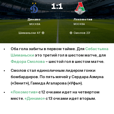
1:1
Динамо
Локомотив
МОСКВА
МОСКВА
Шиманьски 41'
Смолов 23'
Оба гола забиты в первом тайме. Для
Себастьяна
Шиманьски
это третий гол в шестом матче, для
Федора Смолова
– шестой гол в шестом матче.
Смолов стал единоличным лидером гонки
бомбардиров. По пять мячей у Сердара Азмуна
(«Зенит»), Гамида Агаларова («Уфы»).
«Локомотив»
с 12 очками идет на четвертом
месте.
«Динамо»
с 13 очками идет вторым.