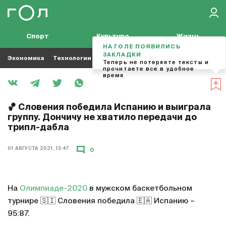
Спорт
Культура
Жизнь
НА ГОЛЕ ПОЯВИЛИСЬ
ЗАКЛАДКИ
Экономика
Технологии
Кино
Футбол
Музыка
Теперь не потеряете тексты и
прочитаете все в удобное
время
🏀 Словения победила Испанию и выиграла
группу. Дончичу не хватило передачи до
трипл-дабла
01 АВГУСТА 2021, 13:47
0
На
Олимпиаде-2020
в мужском баскетбольном
турнире 🇸🇮 Словения победила 🇪🇦 Испанию –
95:87.