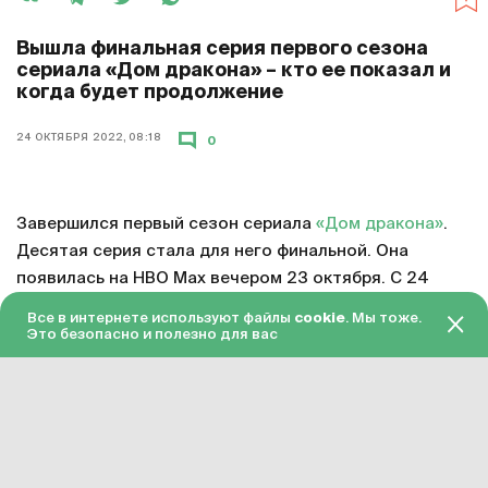
Вышла финальная серия первого сезона
сериала «Дом дракона» – кто ее показал и
когда будет продолжение
24 ОКТЯБРЯ 2022, 08:18
0
Завершился первый сезон сериала
«Дом дракона»
.
Десятая серия стала для него финальной. Она
появилась на HBO Max вечером 23 октября. С 24
октября серия доступна в «Амедиатеке» с переводом
Все в интернете используют файлы
cookie
. Мы тоже.
на русский язык.
Это безопасно и полезно для вас
Смотреть онлайн в хорошем качестве финальную
серию первого сезона «Дома дракона»
можно по
этой ссылке
. Подписка на «Амедиатеку» стоит 599
рублей в месяц.