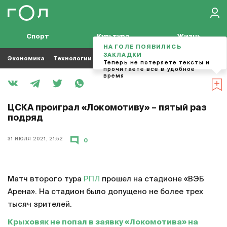
Спорт
Культура
Жизнь
НА ГОЛЕ ПОЯВИЛИСЬ
ЗАКЛАДКИ
Экономика
Технологии
Кино
Футбол
Музыка
Теперь не потеряете тексты и
прочитаете все в удобное
время
ЦСКА проиграл «Локомотиву» – пятый раз
подряд
31 ИЮЛЯ 2021, 21:52
0
Матч второго тура
РПЛ
прошел на стадионе «ВЭБ
Арена». На стадион было допущено не более трех
тысяч зрителей.
Крыховяк не попал в заявку «Локомотива» на