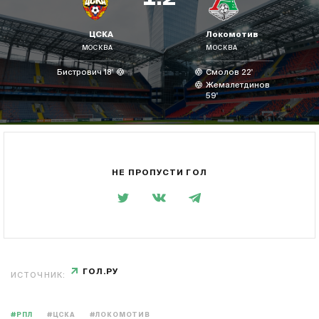
ЦСКА
Локомотив
МОСКВА
МОСКВА
Бистрович 18'
Смолов 22'
Жемалетдинов
59'
НЕ ПРОПУСТИ ГОЛ
ГОЛ.РУ
ИСТОЧНИК:
#РПЛ
#ЦСКА
#ЛОКОМОТИВ