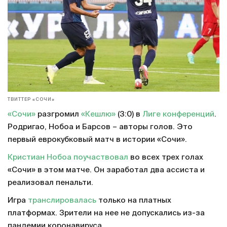
ТВИТТЕР «СОЧИ»
«Сочи»
разгромил
«Кешлю»
(3:0) в
Лиге конференций
.
Родригао, Нобоа и Барсов – авторы голов. Это
первый еврокубковый матч в истории «Сочи».
Кристиан Нобоа
поучаствовал
во всех трех голах
«Сочи» в этом матче. Он заработал два ассиста и
реализовал пенальти.
Игра
транслировалась
только на платных
платформах. Зрители на нее не допускались из-за
пандемии коронавируса.