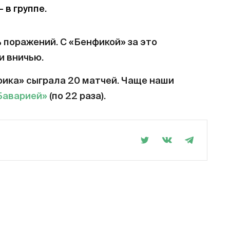
– в группе.
ь поражений. С «Бенфикой» за это
и вничью.
фика» сыграла 20 матчей. Чаще наши
Баварией»
(по 22 раза).