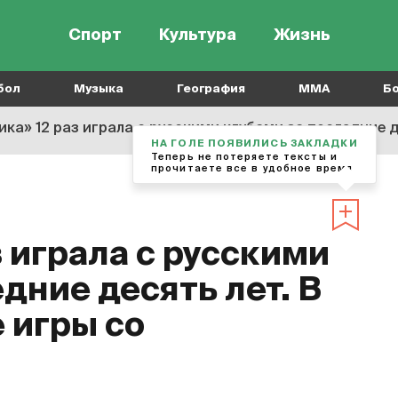
Спорт
Культура
Жизнь
бол
Музыка
География
MMA
Б
ка» 12 раз играла с русскими клубами за последние десят
НА ГОЛЕ ПОЯВИЛИСЬ ЗАКЛАДКИ
Теперь не потеряете тексты и
прочитаете все в удобное время
 играла с русскими
дние десять лет. В
е игры со