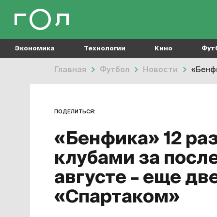
Экономика
Технологии
Кино
Фут
Главная
Футбол
Новости
«Бенфи
ПОДЕЛИТЬСЯ:
«Бенфика» 12 раз
клубами за после
августе – еще дв
«Спартаком»