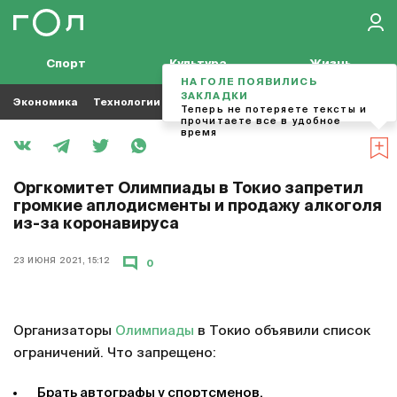
Спорт
Культура
Жизнь
НА ГОЛЕ ПОЯВИЛИСЬ
ЗАКЛАДКИ
Экономика
Технологии
Кино
Футбол
Музыка
Теперь не потеряете тексты и
прочитаете все в удобное
время
Оргкомитет Олимпиады в Токио запретил
громкие аплодисменты и продажу алкоголя
из-за коронавируса
23 ИЮНЯ 2021, 15:12
0
Организаторы
Олимпиады
в Токио объявили список
ограничений. Что запрещено:
Брать автографы у спортсменов.