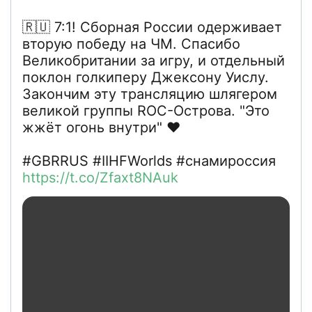
🇷🇺 7:1! Сборная России одерживает
вторую победу на ЧМ. Спасибо
Великобритании за игру, и отдельный
поклон голкиперу Джексону Уислу.
Закончим эту трансляцию шлягером
великой группы ROC-Острова. "Это
жжёт огонь внутри" ♥️
#GBRRUS #IIHFWorlds #снамироссия
https://t.co/Zfaxt8NAuk