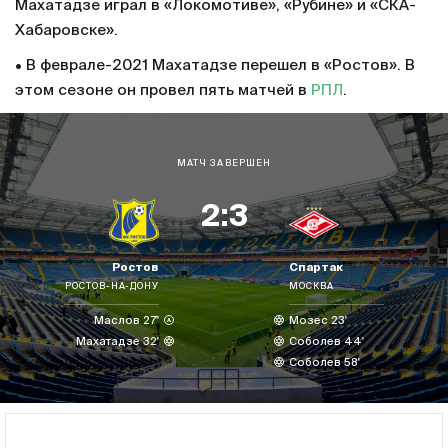
Махатадзе играл в «Локомотиве», «Рубине» и «СКА-
Хабаровске».
• В феврале-2021 Махатадзе перешел в «Ростов». В
этом сезоне он провел пять матчей в
РПЛ
.
МАТЧ ЗАВЕРШЕН
2:3
Ростов
Спартак
РОСТОВ-НА-ДОНУ
МОСКВА
Маслов 27'
Мозес 23'
Махатадзе 32'
Соболев 44'
Соболев 58'