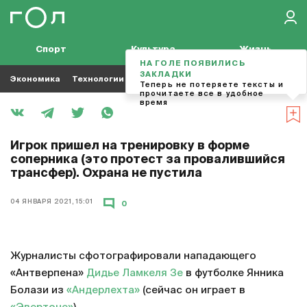
Спорт
Культура
Жизнь
НА ГОЛЕ ПОЯВИЛИСЬ
ЗАКЛАДКИ
Экономика
Технологии
Кино
Футбол
Музыка
Теперь не потеряете тексты и
прочитаете все в удобное
время
Игрок пришел на тренировку в форме
соперника (это протест за провалившийся
трансфер). Охрана не пустила
04 ЯНВАРЯ 2021, 15:01
0
Журналисты сфотографировали нападающего
«Антверпена»
Дидье Ламкеля Зе
в футболке Янника
Болази из
«Андерлехта»
(сейчас он играет в