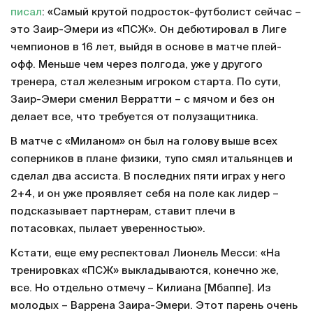
писал
: «Самый крутой подросток-футболист сейчас –
это Заир-Эмери из «ПСЖ». Он дебютировал в Лиге
чемпионов в 16 лет, выйдя в основе в матче плей-
офф. Меньше чем через полгода, уже у другого
тренера, стал железным игроком старта. По сути,
Заир-Эмери сменил Верратти – с мячом и без он
делает все, что требуется от полузащитника.
В матче с «Миланом» он был на голову выше всех
соперников в плане физики, тупо смял итальянцев и
сделал два ассиста. В последних пяти играх у него
2+4, и он уже проявляет себя на поле как лидер –
подсказывает партнерам, ставит плечи в
потасовках, пылает уверенностью».
Кстати, еще ему респектовал Лионель Месси: «На
тренировках «ПСЖ» выкладываются, конечно же,
все. Но отдельно отмечу – Килиана [Мбаппе]. Из
молодых – Варрена Заира-Эмери. Этот парень очень