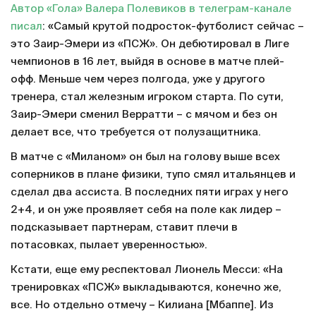
Автор «Гола» Валера Полевиков в телеграм-канале
писал
: «Самый крутой подросток-футболист сейчас –
это Заир-Эмери из «ПСЖ». Он дебютировал в Лиге
чемпионов в 16 лет, выйдя в основе в матче плей-
офф. Меньше чем через полгода, уже у другого
тренера, стал железным игроком старта. По сути,
Заир-Эмери сменил Верратти – с мячом и без он
делает все, что требуется от полузащитника.
В матче с «Миланом» он был на голову выше всех
соперников в плане физики, тупо смял итальянцев и
сделал два ассиста. В последних пяти играх у него
2+4, и он уже проявляет себя на поле как лидер –
подсказывает партнерам, ставит плечи в
потасовках, пылает уверенностью».
Кстати, еще ему респектовал Лионель Месси: «На
тренировках «ПСЖ» выкладываются, конечно же,
все. Но отдельно отмечу – Килиана [Мбаппе]. Из