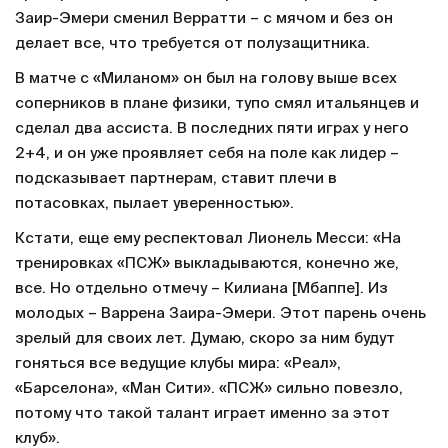
Заир-Эмери сменил Верратти – с мячом и без он
делает все, что требуется от полузащитника.
В матче с «Миланом» он был на голову выше всех
соперников в плане физики, тупо смял итальянцев и
сделал два ассиста. В последних пяти играх у него
2+4, и он уже проявляет себя на поле как лидер –
подсказывает партнерам, ставит плечи в
потасовках, пылает уверенностью».
Кстати, еще ему респектовал Лионель Месси: «На
тренировках «ПСЖ» выкладываются, конечно же,
все. Но отдельно отмечу – Килиана [Мбаппе]. Из
молодых – Варрена Заира-Эмери. Этот парень очень
зрелый для своих лет. Думаю, скоро за ним будут
гоняться все ведущие клубы мира: «Реал»,
«Барселона», «Ман Сити». «ПСЖ» сильно повезло,
потому что такой талант играет именно за этот
клуб».