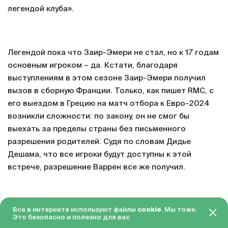
легендой клуба».
Легендой пока что Заир-Эмери не стал, но к 17 годам
основным игроком – да. Кстати, благодаря
выступлениям в этом сезоне Заир-Эмери получил
вызов в сборную Франции. Только, как пишет RMC, с
его выездом в Грецию на матч отбора к Евро-2024
возникли сложности: по закону, он не смог бы
выехать за пределы страны без письменного
разрешения родителей. Судя по словам Дидье
Дешама, что все игроки будут доступны к этой
встрече, разрешение Варрен все же получил.
ВСЕ ФОТО: KEYSTONE PRESS AGENCY, IMAGO-IMAGES.DE, AFLO/GLOBAL LOOK
Все в интернете используют файлы
cookie
. Мы тоже.
PRESS
Это безопасно и полезно для вас