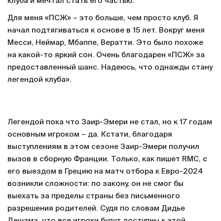
клуба и мечтал стать его частью.
Для меня «ПСЖ» – это больше, чем просто клуб. Я
начал подтягиваться к основе в 15 лет. Вокруг меня
Месси, Неймар, Мбаппе, Вератти. Это было похоже
на какой-то яркий сон. Очень благодарен «ПСЖ» за
предоставленный шанс. Надеюсь, что однажды стану
легендой клуба».
Легендой пока что Заир-Эмери не стал, но к 17 годам
основным игроком – да. Кстати, благодаря
выступлениям в этом сезоне Заир-Эмери получил
вызов в сборную Франции. Только, как пишет RMC, с
его выездом в Грецию на матч отбора к Евро-2024
возникли сложности: по закону, он не смог бы
выехать за пределы страны без письменного
разрешения родителей. Судя по словам Дидье
Дешама, что все игроки будут доступны к этой