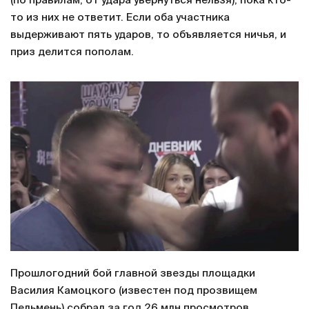
(по правилам, от удара увернуться нельзя), пока кто-
то из них не ответит. Если оба участника
выдерживают пять ударов, то объявляется ничья, и
приз делится пополам.
Прошлогодний бой главной звезды площадки
Василия Камоцкого (известен под прозвищем
Пельмень) собрал за год 26 млн просмотров.