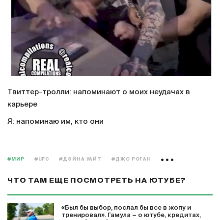
Твиттер-тролли: напоминают о моих неудачах в
карьере
Я: напоминаю им, кто они
#МИР
#UFC
#ДЭЙНА УАЙТ
#ДЖО РОГАН
ЧТО ТАМ ЕЩЕ ПОСМОТРЕТЬ НА ЮТУБЕ?
«Был бы выбор, послал бы все в жопу и
тренировал». Гамула − о ютубе, кредитах,