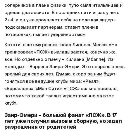
соперников в плане физики, тупо смял итальянцев и
сделал два ассиста. В последних пяти играх у него
2+4, и он уже проявляет себя на поле как лидер –
подсказывает партнерам, ставит плечи в
потасовках, пылает уверенностью».
Кстати, еще ему респектовал Лионель Месси: «На
тренировках «ПСЖ» выкладываются, конечно же,
все. Но отдельно отмечу – Килиана [Мбаппе]. Из
молодых – Варрена Заира-Эмери. Этот парень очень
зрелый для своих лет. Думаю, скоро за ним будут
гоняться все ведущие клубы мира: «Реал»,
«Барселона», «Ман Сити». «ПСЖ» сильно повезло,
потому что такой талант играет именно за этот
клуб».
Заир-Эмери – большой фанат «ПСЖ». В 17
лет уже получил вызов в сборную, но ждал
разрешения от родителей