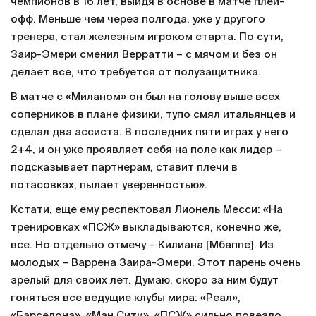
чемпионов в 16 лет, выйдя в основе в матче плей-
офф. Меньше чем через полгода, уже у другого
тренера, стал железным игроком старта. По сути,
Заир-Эмери сменил Верратти – с мячом и без он
делает все, что требуется от полузащитника.
В матче с «Миланом» он был на голову выше всех
соперников в плане физики, тупо смял итальянцев и
сделал два ассиста. В последних пяти играх у него
2+4, и он уже проявляет себя на поле как лидер –
подсказывает партнерам, ставит плечи в
потасовках, пылает уверенностью».
Кстати, еще ему респектовал Лионель Месси: «На
тренировках «ПСЖ» выкладываются, конечно же,
все. Но отдельно отмечу – Килиана [Мбаппе]. Из
молодых – Варрена Заира-Эмери. Этот парень очень
зрелый для своих лет. Думаю, скоро за ним будут
гоняться все ведущие клубы мира: «Реал»,
«Барселона», «Ман Сити». «ПСЖ» сильно повезло,