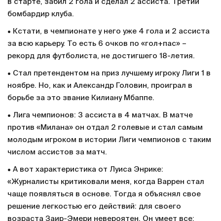
в старте, забил 2 гола и сделал 2 ассиста. Третий
бомбардир клуба.
• Кстати, в чемпионате у него уже 4 гола и 2 ассиста
за всю карьеру. То есть 6 очков по «гол+пас» –
рекорд для футболиста, не достигшего 18-летия.
• Стал претендентом на приз лучшему игроку Лиги 1 в
ноябре. Но, как и Александр Головин, проиграл в
борьбе за это звание Килиану Мбаппе.
• Лига чемпионов: 3 ассиста в 4 матчах. В матче
против «Милана» он отдал 2 голевые и стал самым
молодым игроком в истории Лиги чемпионов с таким
числом ассистов за матч.
• А вот характеристика от Луиса Энрике:
«Журналисты критиковали меня, когда Варрен стал
чаще появляться в основе. Тогда я объяснял свое
решение легкостью его действий: для своего
возраста Заир-Эмери невероятен. Он умеет все: