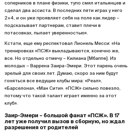
соперников в плане физики, тупо смял итальянцев и
сделал два ассиста. В последних пяти играх у него
2+4, и он уже проявляет себя на поле как лидер –
подсказывает партнерам, ставит плечи в
потасовках, пылает уверенностью».
Кстати, еще ему респектовал Лионель Месси: «На
тренировках «ПСЖ» выкладываются, конечно же,
все. Но отдельно отмечу – Килиана [Мбаппе]. Из
молодых – Варрена Заира-Эмери. Этот парень очень
зрелый для своих лет. Думаю, скоро за ним будут
гоняться все ведущие клубы мира: «Реал»,
«Барселона», «Ман Сити». «ПСЖ» сильно повезло,
потому что такой талант играет именно за этот
клуб».
Заир-Эмери – большой фанат «ПСЖ». В 17
лет уже получил вызов в сборную, но ждал
разрешения от родителей