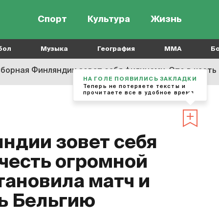
Спорт
Культура
Жизнь
бол
Музыка
География
MMA
Б
орная Финляндии зовет себя филинами. Это в честь огромной совы
НА ГОЛЕ ПОЯВИЛИСЬ ЗАКЛАДКИ
Теперь не потеряете тексты и
прочитаете все в удобное время
ндии зовет себя
 честь огромной
тановила матч и
ь Бельгию