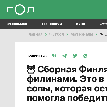
Экономика
Технологии
Кино
Фут
Главная
Футбол
Материалы
🦉
Сб
ПОДЕЛИТЬСЯ:
🦉
Сборная Финля
филинами. Это в
совы, которая ос
помогла победит