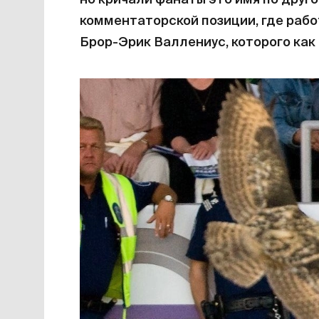
но кричали фанаты это имя по друго
комментаторской позиции, где раб
Брор-Эрик Валлениус, которого как р