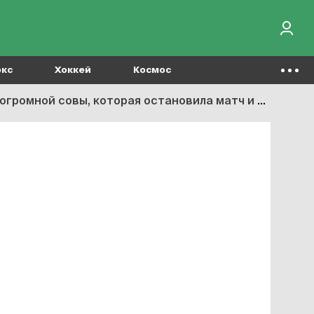
окс
Хоккей
Космос
, которая остановила матч и помогла победить Бельгию