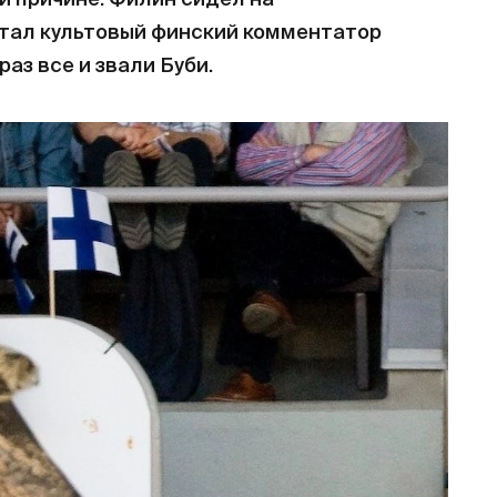
й причине. Филин сидел на
отал культовый финский комментатор
аз все и звали Буби.