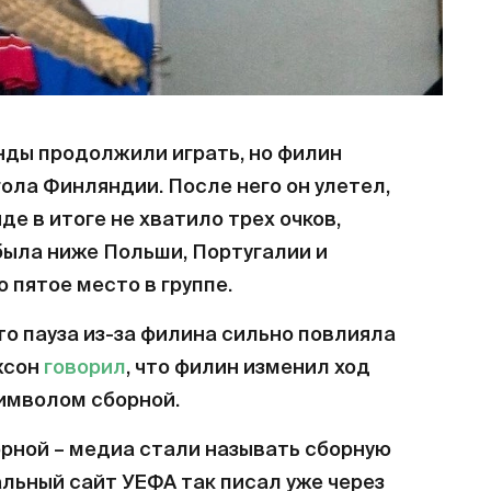
нды продолжили играть, но филин
гола Финляндии. После него он улетел,
де в итоге не хватило трех очков,
была ниже Польши, Португалии и
о пятое место в группе.
то пауза из-за филина сильно повлияла
жсон
говорил
, что филин изменил ход
символом сборной.
орной – медиа стали называть сборную
ьный сайт УЕФА так писал уже через