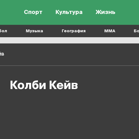
Спорт
Культура
Жизнь
бол
Музыка
География
MMA
Б
йв
Колби Кейв