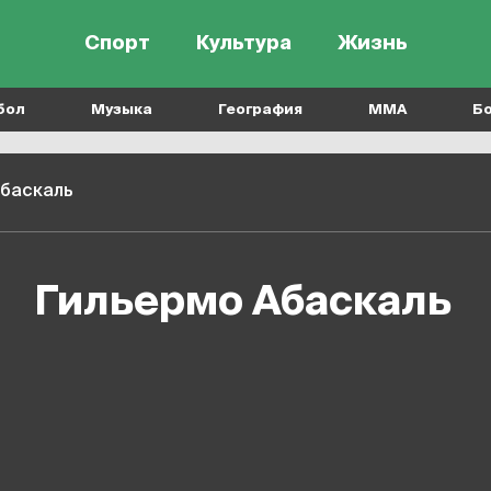
Спорт
Культура
Жизнь
бол
Музыка
География
MMA
Б
Абаскаль
Гильермо Абаскаль