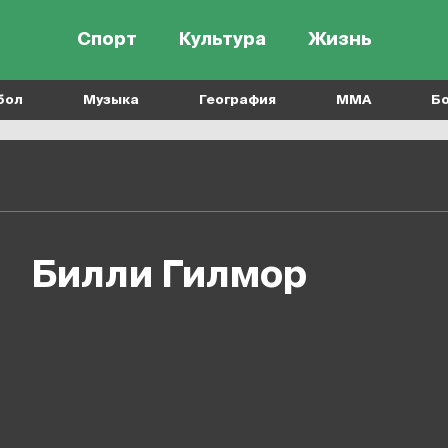
Спорт
Культура
Жизнь
бол
Музыка
География
MMA
Б
Билли Гилмор