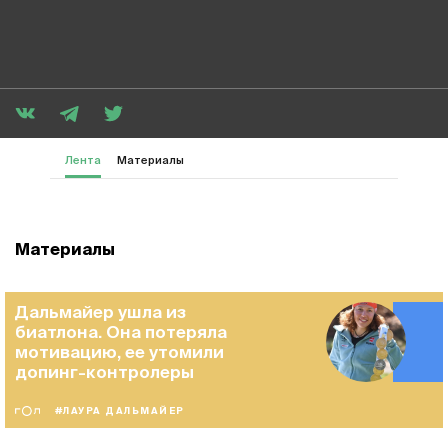
Лента
Материалы
Материалы
Дальмайер ушла из
биатлона. Она потеряла
мотивацию, ее утомили
допинг-контролеры
#ЛАУРА ДАЛЬМАЙЕР