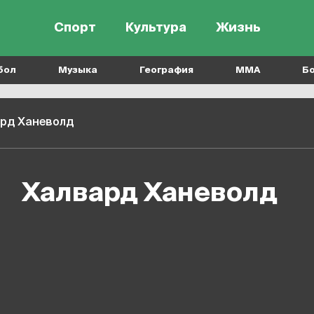
Спорт
Культура
Жизнь
бол
Музыка
География
MMA
Б
рд Ханеволд
Халвард Ханеволд