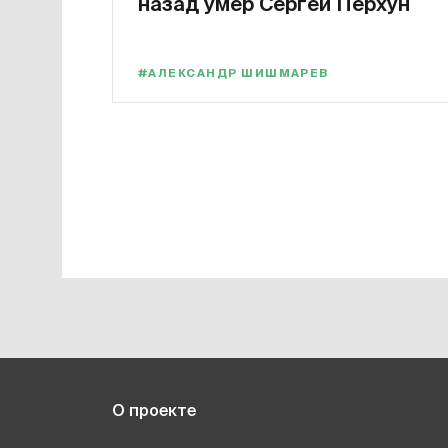
назад умер Сергей Перхун
#АЛЕКСАНДР ШИШМАРЕВ
О проекте