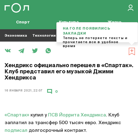
Спорт
Культура
Жизнь
НА ГОЛЕ ПОЯВИЛИСЬ
ЗАКЛАДКИ
Экономика
Технологии
Кино
Футбол
Музыка
Теперь не потеряете тексты и
прочитаете все в удобное
время
Хендрикс официально перешел в «Спартак».
Клуб представил его музыкой Джими
Хендрикса
16 ЯНВАРЯ 2021, 22:07
0
«Спартак»
купил у
ПСВ
Йоррита Хендрикса
. Клуб
заплатил за трансфер 500 тысяч евро. Хендрикс
подписал
долгосрочный контракт.