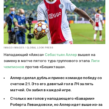
IMAGO-IMAGES / GLOBAL LOOK PRESS
Нападающий «Аякса»
Себастьян Аллер
вышел на
замену в матче пятого тура группового этапа
Лиги
чемпионов
против «Бешикташа».
Аллер сделал дубль и принес команде победу со
счетом 2:1. Это его девятый гол в ЛЧ за пять
матчей. Он забил в каждой игре.
Столько же голов у нападающего «Баварии»
Роберта Левандовски, но Аллер идет выше из-за