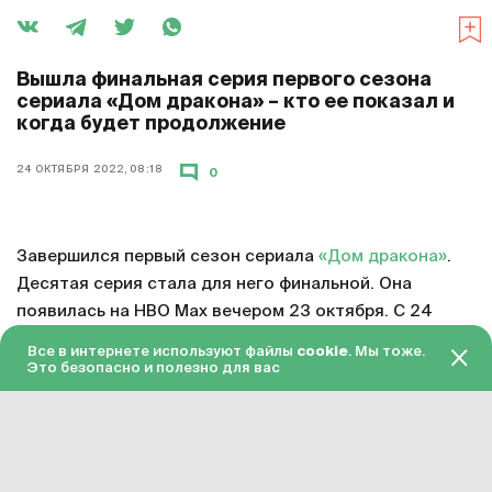
Вышла финальная серия первого сезона
сериала «Дом дракона» – кто ее показал и
когда будет продолжение
24 ОКТЯБРЯ 2022, 08:18
0
Завершился первый сезон сериала
«Дом дракона»
.
Десятая серия стала для него финальной. Она
появилась на HBO Max вечером 23 октября. С 24
октября серия доступна в «Амедиатеке» с переводом
Все в интернете используют файлы
cookie
. Мы тоже.
на русский язык.
Это безопасно и полезно для вас
Смотреть онлайн в хорошем качестве финальную
серию первого сезона «Дома дракона»
можно по
этой ссылке
. Подписка на «Амедиатеку» стоит 599
рублей в месяц.